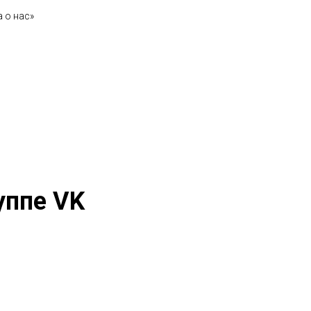
 о нас»
уппе VK