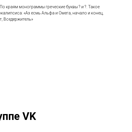
По краям монограммы греческие буквы ? и ?. Такое
окалипсиса: «Аз есмь Альфа и Омега, начало и конец,
т, Вседержитель»
уппе VK