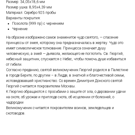
Размер: 34,05х18,6 мм
Размер ушка: 8,95х4,39 мм
Материал: Серебро 925 пробы
Варианты покрытия:
Позолота (999 пр) с чернением
Чернение
На образке изображено самое знаменитое чудо святого, — спасение
принцессы от змея, которому она предназначалась в жертву. Чудо это
имеет символическое толкование. Принцесса означает душу
человеческую, а змей — дьявола, желающего ее поглотить. Св. Георгий,
небесный защитник, спускается с Небес, чтобы помочь душе избавиться
от гибели.
Согласно преданию, святой великомученик Георгий родился в Палестине
в городе Берите, по другим – в Лидде, в знатной и благочестивой семье,
исповедовавшей христианство. Со времен Димитрия Донского святой
Георгий считается покровителем Москвы.
К Георгию обращаются с просьбами о защите от зла, о даровании удачи
на охоте, об урожае и приплоде скота, об исцелении от болезней, о
чадородии
Великомученик считается покровителем воинов, земледельцев и
скотоводов.