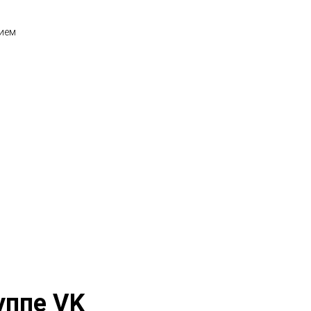
нием
уппе VK