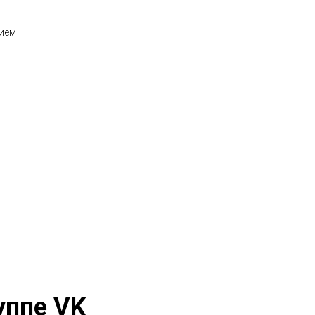
нием
уппе VK