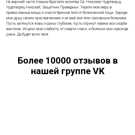
На верхней части плашки браслета молитва Св. Николаю Чудотворцу
Чудотворец Николай, Защитник Праведных. Укрепи мою веру в
православные мощи и очисти бренное тело от болезненной тощи. Заряди
мою душу своим прославлением и не май мое тело греховным болением.
Пусть затянутся язвы и раны глубокие, пусть отринут навеки все скорби
жестокие. Исцели мою слабость, от смерти спаси, и болезни мои навсегда
унеси. Да будет воля твоя.
Более 10000 отзывов в
нашей группе VK