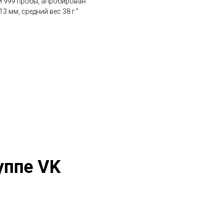
й 999 пробы, апробирован.
 мм, средний вес 38 г."
уппе VK